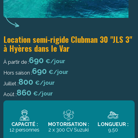
Location semi-rigide Clubman 30 "JLS 3"
à Hyères dans le Var
690
€/jour
À partir de :
690
€/jour
Hors saison :
800
€/jour
Juillet :
860
€/jour
Août :
CAPACITÉ :
MOTORISATION :
LONGUEUR :
12 personnes
2 x 300 CV Suzuki
9,50